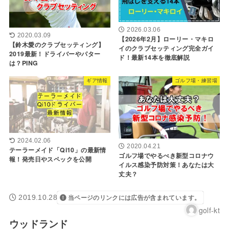
2026.03.06
2020.03.09
【2026年2月】ローリー・マキロ
【鈴木愛のクラブセッティング】
イのクラブセッティング完全ガイ
2019最新！ドライバーやパター
ド！最新14本を徹底解説
は？PING
ギア情報
ゴルフ場・練習場
2024.02.06
2020.04.21
テーラーメイド「Qi10」の最新情
ゴルフ場でやるべき新型コロナウ
報！発売日やスペックを公開
イルス感染予防対策！あなたは大
丈夫？
2019.10.28
当ページのリンクには広告が含まれています。
golf-kt
ウッドランド