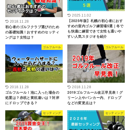
2025.11.02
【2025年版】札幌の初心者におす
2018.11.28
すめの室内ゴルフ練習場5選｜冬で
初心者のゴルフクラブ選びのため
も快適に練習できて女性も通いや
の基礎知識！おすすめのセッティ
すい人気スタジオを紹介
ングは？女性は？
ゴルフルール
ゴルフルール
2018.11.28
2018.11.28
ゴルフルール！池に入った場合の
2019ゴルフルール改正早見表！グ
処置は？赤杭と黄杭違いは？対岸
リーン上やバンカー内、ドロップ
にドロップできる？
などの変更点は？
セッティング
セッティング