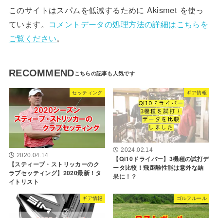
このサイトはスパムを低減するために Akismet を使っ
ています。
コメントデータの処理方法の詳細はこちらを
ご覧ください
。
RECOMMEND
セッティング
ギア情報
2024.02.14
2020.04.14
【Qi10ドライバー】3機種の試打デ
【スティーブ・ストリッカーのク
ータ比較！飛距離性能は意外な結
ラブセッティング】2020最新！タ
果に！？
イトリスト
ギア情報
ゴルフルール