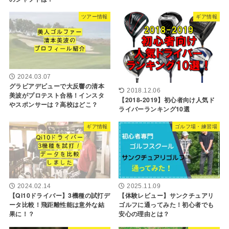
ツアー情報
ギア情報
2024.03.07
グラビアデビューで大反響の清本
2018.12.06
美波がプロテスト合格！インスタ
【2018-2019】初心者向け人気ド
やスポンサーは？高校はどこ？
ライバーランキング10選
ギア情報
ゴルフ場・練習場
2024.02.14
2025.11.09
【Qi10ドライバー】3機種の試打デ
【体験レビュー】サンクチュアリ
ータ比較！飛距離性能は意外な結
ゴルフに通ってみた！初心者でも
果に！？
安心の理由とは？