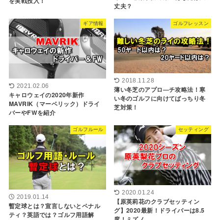
を実戦投入！
丈夫？
ギア情報
ゴルフレッスン
2018.11.28
2021.02.06
薄い冬芝のアプロ―チ攻略法！寒
キャロウェイの2020年新作
い冬のゴルフに向けてばっちり冬
MAVRIK（マーベリック）ドライ
芝対策！
バーやFWを紹介
ゴルフルール
セッティング
2020.01.24
2019.01.14
【原英莉花のクラブセッティン
暫定球とは？宣言しないとペナル
グ】2020最新！ドライバーは8.5
ティ？英語では？ゴルフ用語解
度！ミズノ