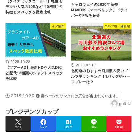
【ダイナミックゴールド】軽量モ
キャロウェイの2020年新作
デルや人気の105など”10機種”の
MAVRIK（マーベリック）ドライ
特徴とスペックを徹底比較
バーやFWを紹介
ギア情報
ゴルフ場・練習場
2025.10.28
2020.05.17
【ツアーAD】最新HDや人気DIな
北海道のおすすめ河川敷＆安いゴ
ど歴代13種類のシャフトスペック
ルフ場ランキング！1バッグやハー
を比較
フプレーは？
2019.10.30
当ページのリンクには広告が含まれています。
golf-kt
プレジデンツカップ
ポスト
シェア
はてブ
送る
Pocket