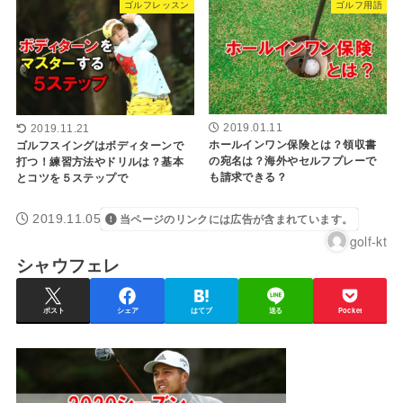
ゴルフレッスン
ゴルフ用語
2019.01.11
2019.11.21
ホールインワン保険とは？領収書
ゴルフスイングはボディターンで
の宛名は？海外やセルフプレーで
打つ！練習方法やドリルは？基本
も請求できる？
とコツを５ステップで
2019.11.05
当ページのリンクには広告が含まれています。
golf-kt
シャウフェレ
ポスト
シェア
はてブ
送る
Pocket