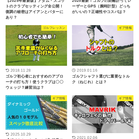
【2025年最新版】アダム・スコッ
2025最新！ゴルフの距離計ってレ
トのクラブセッティング全公開！
ーザーとGPS（腕時計型）どっち
復調の秘密はアイアンとパターに
がいいの？正確性やコスパは？
あり？
ゴルフレッスン
ギア情報
2018.11.28
2019.01.16
ゴルフ初心者におすすめのアプロ
ゴルフシャフト選びに重要なトル
ーチの打ち方！使うクラブは〇〇
ク（ねじれ）とは？
ウェッジ？練習法は？
ギア情報
ギア情報
2025.10.29
2021.02.06