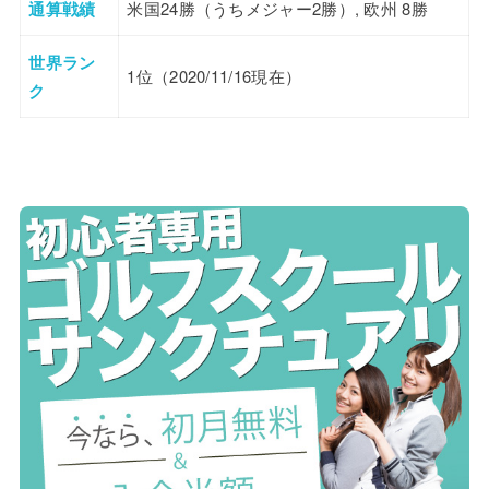
通算戦績
米国24勝（うちメジャー2勝）, 欧州 8勝
世界ラン
1位（2020/11/16現在）
ク