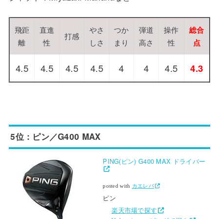
飛距
直進
やさ
つか
弾道
操作
総合
打感
離
性
しさ
まり
高さ
性
点
4.5
4.5
4.5
4.5
4
4
4.5
4.3
5位：ピン／G400 MAX
PING(ピン) G400 MAX ドライバー
posted with
カエレバ
ピン
楽天市場で探す