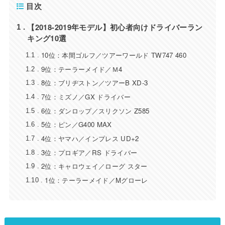
目次
【2018-2019年モデル】初心者向けドライバーラン
1
キング10選
10位：本間ゴルフ／ツアーワールド TW747 460
1.1
9位：テーラーメイド／Ｍ4
1.2
8位：ブリヂストン／ツアーB XD-3
1.3
7位：ミズノ／GX ドライバー
1.4
6位：ダンロップ／スリクソン Z585
1.5
5位：ピン／G400 MAX
1.6
4位：ヤマハ／インプレス UD+2
1.7
3位：プロギア／RS ドライバー
1.8
2位：キャロウェイ／ローグ スター
1.9
1位：テーラーメイド／Mグローレ
1.10