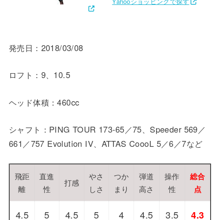
Yahooショッピングで探す
発売日：2018/03/08
ロフト：9、10.5
ヘッド体積：460cc
シャフト：PING TOUR 173-65／75、Speeder 569／
661／757 Evolution IV、ATTAS CoooL 5／6／7など
飛距
直進
やさ
つか
弾道
操作
総合
打感
離
性
しさ
まり
高さ
性
点
4.5
5
4.5
5
4
4.5
3.5
4.3