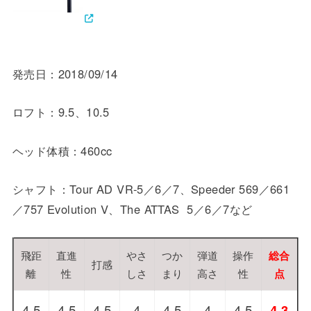
発売日：2018/09/14
ロフト：9.5、10.5
ヘッド体積：460cc
シャフト：Tour AD VR-5／6／7、Speeder 569／661
／757 Evolution V、The ATTAS 5／6／7など
飛距
直進
やさ
つか
弾道
操作
総合
打感
離
性
しさ
まり
高さ
性
点
4.5
4.5
4.5
4
4.5
4
4.5
4.3