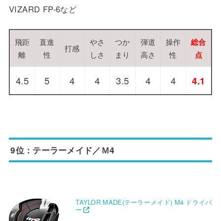
VIZARD FP-6など
飛距
直進
やさ
つか
弾道
操作
総合
打感
離
性
しさ
まり
高さ
性
点
4.5
5
4
4
3.5
4
4
4.1
9位：テーラーメイド／Ｍ4
TAYLOR MADE(テーラーメイド) M4 ドライバ
ー