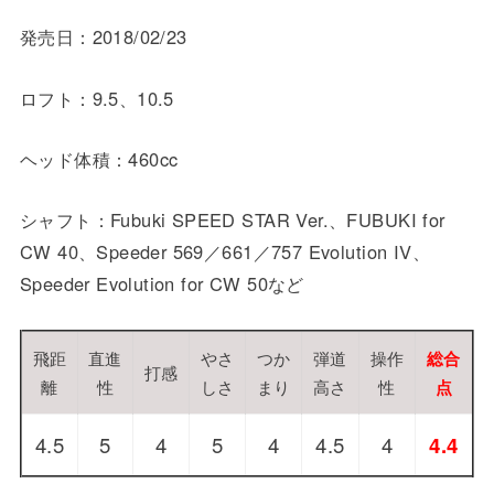
発売日：2018/02/23
ロフト：9.5、10.5
ヘッド体積：460cc
シャフト：Fubuki SPEED STAR Ver.、FUBUKI for
CW 40、Speeder 569／661／757 Evolution IV、
Speeder Evolution for CW 50など
飛距
直進
やさ
つか
弾道
操作
総合
打感
離
性
しさ
まり
高さ
性
点
4.5
5
4
5
4
4.5
4
4.4