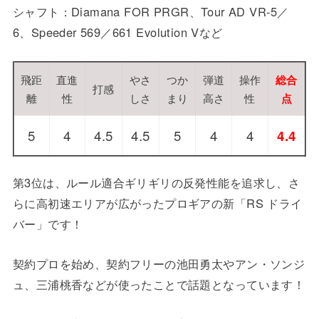
シャフト：Diamana FOR PRGR、Tour AD VR-5／
6、Speeder 569／661 Evolution Vなど
飛距
直進
やさ
つか
弾道
操作
総合
打感
離
性
しさ
まり
高さ
性
点
5
4
4.5
4.5
5
4
4
4.4
第3位は、ルール適合ギリギリの反発性能を追求し、さ
らに高初速エリアが広がったプロギアの新「RS ドライ
バー」です！
契約プロを始め、契約フリーの池田勇太やアン・ソンジ
ュ、三浦桃香などが使ったことで話題となっています！