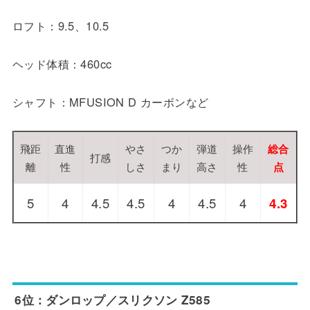
ロフト：9.5、10.5
ヘッド体積：460cc
シャフト：MFUSION D カーボンなど
飛距
直進
やさ
つか
弾道
操作
総合
打感
離
性
しさ
まり
高さ
性
点
5
4
4.5
4.5
4
4.5
4
4.3
6位：ダンロップ／スリクソン Z585