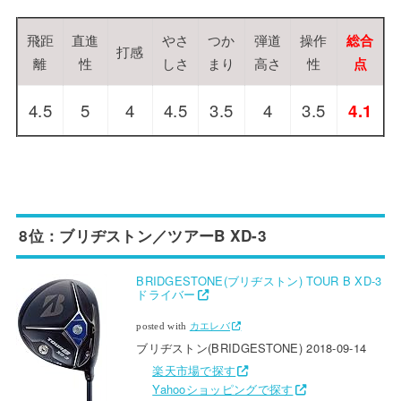
飛距
直進
やさ
つか
弾道
操作
総合
打感
離
性
しさ
まり
高さ
性
点
4.5
5
4
4.5
3.5
4
3.5
4.1
8位：ブリヂストン／ツアーB XD-3
BRIDGESTONE(ブリヂストン) TOUR B XD-3
ドライバー
posted with
カエレバ
ブリヂストン(BRIDGESTONE) 2018-09-14
楽天市場で探す
Yahooショッピングで探す