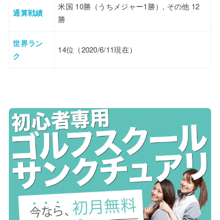
米国 10勝（うちメジャー1勝）, その他 12
通算戦績
勝
世界ラン
14位（2020/6/11現在）
ク