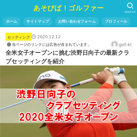
あそびば！ゴルファー
SEARCH
ホーム
サイトマップ
お問い合わせフォーム
プロフィール
セッティング
2020.12.12
golf-kt
当ページのリンクには広告が含まれています。
全米女子オープンに挑む渋野日向子の最新クラ
ブセッティングを紹介