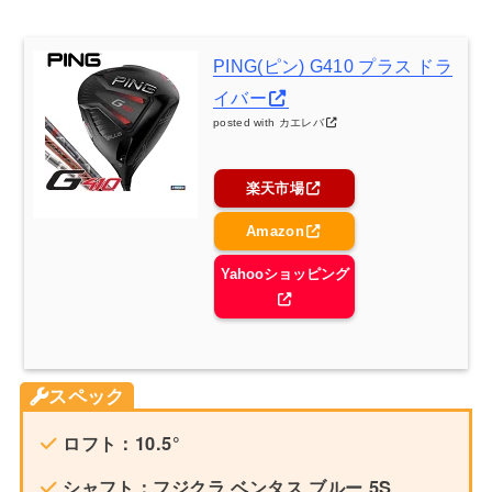
PING(ピン) G410 プラス ドラ
イバー
posted with
カエレバ
楽天市場
Amazon
Yahooショッピング
スペック
ロフト：10.5°
シャフト：フジクラ ベンタス ブルー 5S