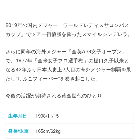
2019年の国内メジャー「ワールドレディスサロンパス
カップ」でツアー初優勝を飾ったスマイルシンデレラ。
さらに同年の海外メジャー「全英AIG女子オープン」
で、1977年「全米女子プロ選手権」の樋口久子以来と
なる42年ぶり日本人史上2人目の海外メジャー制覇を果
たし”しぶこフィーバー”を巻き起こした。
今後の活躍が期待される黄金世代のひとり。
生年月日
1998/11/15
身長/体重
165cm/62kg