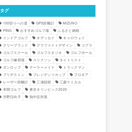
タグ
100切りへの道
GPS距離計
MIZUNO
PING
おすすめゴルフ場
ふるさと納税
インドアゴルフ
オデッセイ
キャロウェイ
クリーブランド
グラファイトデザイン
コブラ
ゴルフスクール
ゴルフスタジオ
ゴルフボール
ゴルフ練習場
スリクソン
タイトリスト
ダンロップ
テーラーメイド
トラックマン
ブリヂストン
プレジデンツカップ
プロギア
レーザー距離計
三浦技研
三菱ケミカル
本間ゴルフ
東京オリンピック2020
渋野日向子
熱中症対策