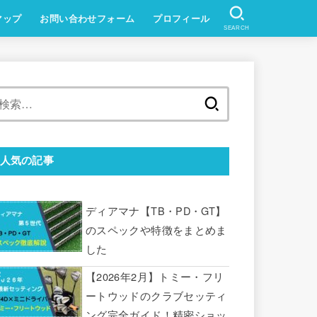
マップ
お問い合わせフォーム
プロフィール
SEARCH
検
索:
人気の記事
ディアマナ【TB・PD・GT】
のスペックや特徴をまとめま
した
【2026年2月】トミー・フリ
ートウッドのクラブセッティ
ング完全ガイド！精密ショッ