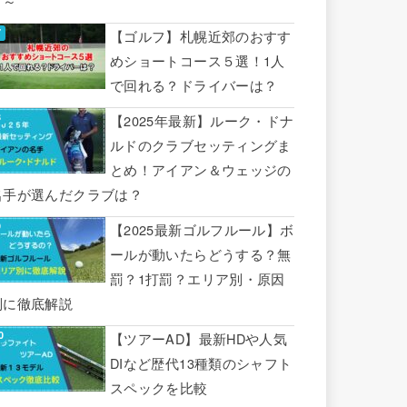
り～
【ゴルフ】札幌近郊のおすす
めショートコース５選！1人
で回れる？ドライバーは？
【2025年最新】ルーク・ドナ
ルドのクラブセッティングま
とめ！アイアン＆ウェッジの
名手が選んだクラブは？
【2025最新ゴルフルール】ボ
ールが動いたらどうする？無
罰？1打罰？エリア別・原因
別に徹底解説
【ツアーAD】最新HDや人気
DIなど歴代13種類のシャフト
スペックを比較