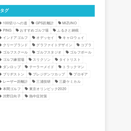
タグ
100切りへの道
GPS距離計
MIZUNO
PING
おすすめゴルフ場
ふるさと納税
インドアゴルフ
オデッセイ
キャロウェイ
クリーブランド
グラファイトデザイン
コブラ
ゴルフスクール
ゴルフスタジオ
ゴルフボール
ゴルフ練習場
スリクソン
タイトリスト
ダンロップ
テーラーメイド
トラックマン
ブリヂストン
プレジデンツカップ
プロギア
レーザー距離計
三浦技研
三菱ケミカル
本間ゴルフ
東京オリンピック2020
渋野日向子
熱中症対策