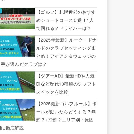
り～
【ゴルフ】札幌近郊のおすす
めショートコース５選！1人
で回れる？ドライバーは？
【2025年最新】ルーク・ドナ
ルドのクラブセッティングま
とめ！アイアン＆ウェッジの
名手が選んだクラブは？
【ツアーAD】最新HDや人気
DIなど歴代13種類のシャフト
スペックを比較
【2025最新ゴルフルール】ボ
ールが動いたらどうする？無
罰？1打罰？エリア別・原因
別に徹底解説