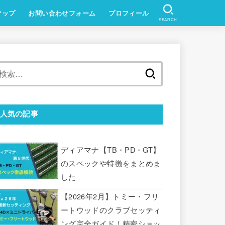
マップ
お問い合わせフォーム
プロフィール
SEARCH
検
索:
人気の記事
ディアマナ【TB・PD・GT】
のスペックや特徴をまとめま
した
【2026年2月】トミー・フリ
ートウッドのクラブセッティ
ング完全ガイド！精密ショッ