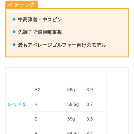
チェック
中高弾道・中スピン
先調子で飛距離重視
最もアベレージゴルファー向けのモデル
モデル
フレックス
重量
トルク
調子
R2
58g
3.9
レッド 5
R
58.5g
3.7
S
59g
3.5
R
64.5g
3.4