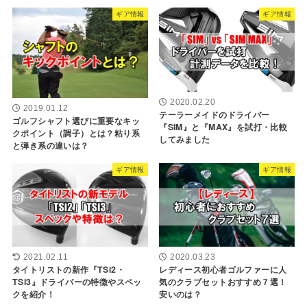
ギア情報
ギア情報
2020.02.20
2019.01.12
テーラーメイドのドライバー
ゴルフシャフト選びに重要なキッ
『SIM』と『MAX』を試打・比較
クポイント（調子）とは？粘り系
してみました
と弾き系の違いは？
ギア情報
ギア情報
2021.02.11
2020.03.23
タイトリストの新作『TSi2・
レディース初心者ゴルファーに人
TSi3』ドライバーの特徴やスペッ
気のクラブセットおすすめ７選！
クを紹介！
安いのは？