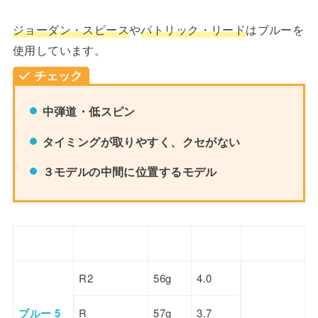
ジョーダン・スピース
や
パトリック・リード
はブルーを
使用しています。
チェック
中弾道・低スピン
タイミングが取りやすく、クセがない
３モデルの中間に位置するモデル
モデル
フレックス
重量
トルク
調子
R2
56g
4.0
ブルー 5
R
57g
3.7