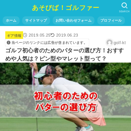
あそびば！ゴルファー
SEARCH
ホーム
サイトマップ
お問い合わせフォーム
プロフィール
ギア情報
2019.05.25
2019.06.23
golf-kt
当ページのリンクには広告が含まれています。
ゴルフ初心者のためのパターの選び方！おすす
めや人気は？ピン型やマレット型って？