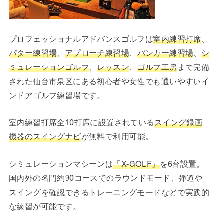
プロフェッショナルアドバンスゴルフは
室内練習打席
、
パター練習場
、
アプローチ練習場
、
バンカー練習場
、
シ
ミュレーションゴルフ
、
レッスン
、
ゴルフ工房
まで完備
された仙台市泉区にある初心者や女性でも通いやすいイ
ンドアゴルフ練習場です。
室内練習打席全10打席に設置されている
スイング録画
機器のスイングナビ
が無料で利用可能。
シミュレーションマシーンは
「X-GOLF」
を6台設置。
国内外の名門約90コースでのラウンドモード、弾道や
スイングを確認できるトレーニングモードなどで実践的
な練習が可能です。