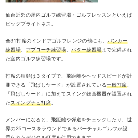
仙台近郊の屋内ゴルフ練習場・ゴルフレッスンといえば
ビッグブライトネス。
全31打席のインドアゴルフレンジの他にも、
バンカー
練習場
、
アプローチ練習場
、
パター練習場
まで完備され
た室内ゴルフ練習場です。
打席の種類は３タイプで、飛距離やヘッドスピードが計
測できる「飛ばしヤード」が設置されている
一般打席
、
「飛ばしヤード」に加えてスイング録画機器が設置され
た
スイングナビ打席
。
メンバーになると、飛距離や弾道をチェックしたり、世
界の25コースをラウンドできるバーチャルゴルフが設
置られた
デジタル打席
を使用できます。