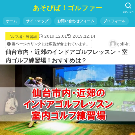
あそびば！ゴルファー
SEARCH
ホーム
サイトマップ
お問い合わせフォーム
プロフィール
ゴルフ場・練習場
2019.12.01
2019.12.14
golf-kt
当ページのリンクには広告が含まれています。
仙台市内・近郊のインドアゴルフレッスン・室
内ゴルフ練習場！おすすめは？