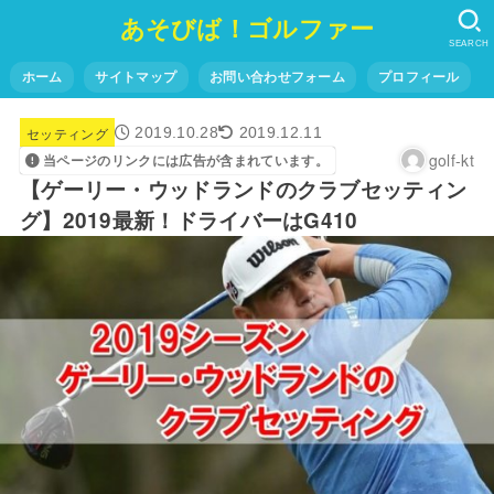
あそびば！ゴルファー
SEARCH
ホーム
サイトマップ
お問い合わせフォーム
プロフィール
セッティング
2019.10.28
2019.12.11
golf-kt
当ページのリンクには広告が含まれています。
【ゲーリー・ウッドランドのクラブセッティン
グ】2019最新！ドライバーはG410