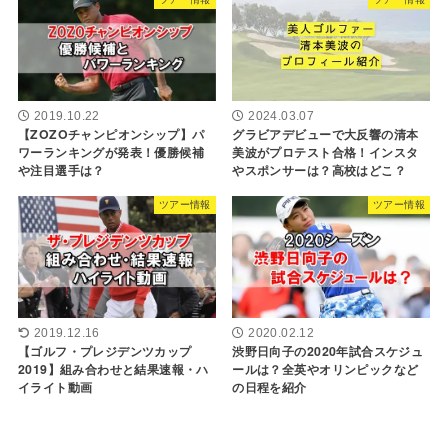
2019.10.22
2024.03.07
【ZOZOチャンピオンシップ】パ
グラビアデビューで大反響の清本
ワーランキングが発表！優勝候補
美波がプロテスト合格！インスタ
や注目選手は？
やスポンサーは？高校はどこ？
ツアー情報
ツアー情報
2019.12.16
2020.02.12
【ゴルフ・プレジデンツカップ
渋野日向子の2020年試合スケジュ
2019】組み合わせと結果速報・ハ
ールは？全英やオリンピックなど
イライト動画
の日程を紹介