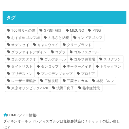
タグ
100切りへの道
GPS距離計
MIZUNO
PING
おすすめゴルフ場
ふるさと納税
インドアゴルフ
オデッセイ
キャロウェイ
クリーブランド
グラファイトデザイン
コブラ
ゴルフスクール
ゴルフスタジオ
ゴルフボール
ゴルフ練習場
スリクソン
タイトリスト
ダンロップ
テーラーメイド
トラックマン
ブリヂストン
プレジデンツカップ
プロギア
レーザー距離計
三浦技研
三菱ケミカル
本間ゴルフ
東京オリンピック2020
渋野日向子
熱中症対策
HOME
ツアー情報
ダイキンオーキッドレディスゴルフは無観客試合に！チケットの払い戻し
は？