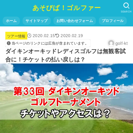
あそびば！ゴルファー
SEARCH
ホーム
サイトマップ
お問い合わせフォーム
プロフィール
ツアー情報
2020.02.15
2020.02.19
golf-kt
当ページのリンクには広告が含まれています。
ダイキンオーキッドレディスゴルフは無観客試
合に！チケットの払い戻しは？