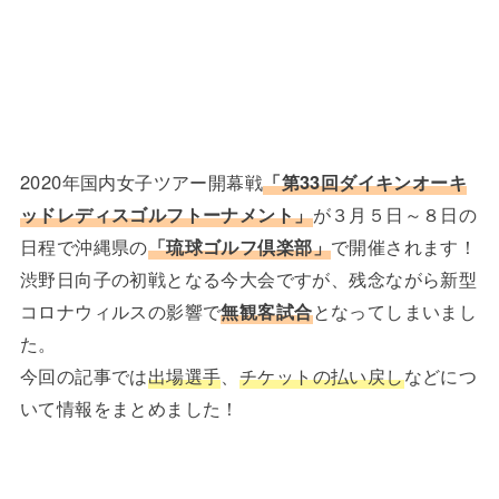
2020年国内女子ツアー開幕戦
「第33回ダイキンオーキ
ッドレディスゴルフトーナメント」
が３月５日～８日の
日程で沖縄県の
「琉球ゴルフ倶楽部」
で開催されます！
渋野日向子の初戦となる今大会ですが、残念ながら新型
コロナウィルスの影響で
無観客試合
となってしまいまし
た。
今回の記事では
出場選手
、
チケットの払い戻し
などにつ
いて情報をまとめました！