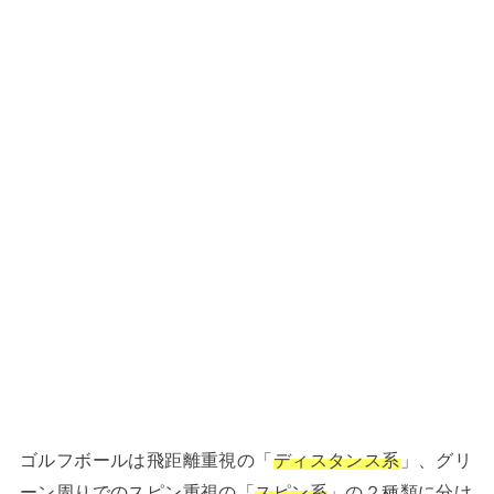
ゴルフボールは飛距離重視の「
ディスタンス系
」、グリ
ーン周りでのスピン重視の「
スピン系
」の２種類に分け