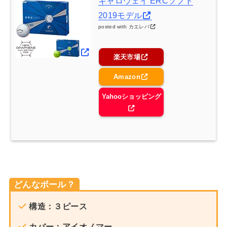
キャロウェイ ERCソフト
2019モデル
posted with
カエレバ
楽天市場
Amazon
Yahooショッピング
どんなボール？
構造：３ピース
カバー：アイオノマー