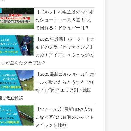
り～
【ゴルフ】札幌近郊のおすす
めショートコース５選！1人
で回れる？ドライバーは？
【2025年最新】ルーク・ドナ
ルドのクラブセッティングま
とめ！アイアン＆ウェッジの
名手が選んだクラブは？
【2025最新ゴルフルール】ボ
ールが動いたらどうする？無
罰？1打罰？エリア別・原因
別に徹底解説
【ツアーAD】最新HDや人気
DIなど歴代13種類のシャフト
スペックを比較