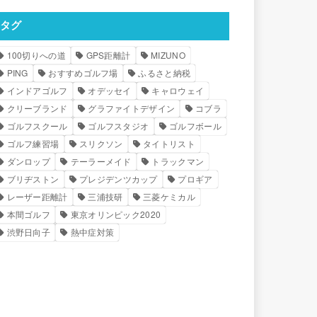
タグ
100切りへの道
GPS距離計
MIZUNO
PING
おすすめゴルフ場
ふるさと納税
インドアゴルフ
オデッセイ
キャロウェイ
クリーブランド
グラファイトデザイン
コブラ
ゴルフスクール
ゴルフスタジオ
ゴルフボール
ゴルフ練習場
スリクソン
タイトリスト
ダンロップ
テーラーメイド
トラックマン
ブリヂストン
プレジデンツカップ
プロギア
レーザー距離計
三浦技研
三菱ケミカル
本間ゴルフ
東京オリンピック2020
渋野日向子
熱中症対策