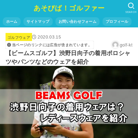
あそびば！ゴルファー
SEARCH
ホーム
サイトマップ
お問い合わせフォーム
プロフィール
ゴルフウェア
2020.03.15
golf-kt
当ページのリンクには広告が含まれています。
【ビームスゴルフ】渋野日向子の着用ポロシャ
ツやパンツなどのウェアを紹介