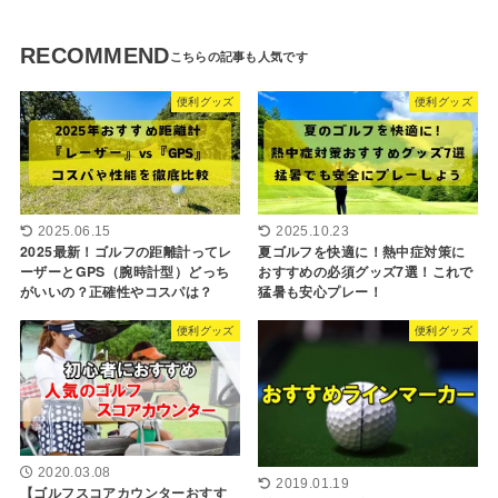
RECOMMEND
便利グッズ
便利グッズ
2025.06.15
2025.10.23
2025最新！ゴルフの距離計ってレ
夏ゴルフを快適に！熱中症対策に
ーザーとGPS（腕時計型）どっち
おすすめの必須グッズ7選！これで
がいいの？正確性やコスパは？
猛暑も安心プレー！
便利グッズ
便利グッズ
2020.03.08
2019.01.19
【ゴルフスコアカウンターおすす