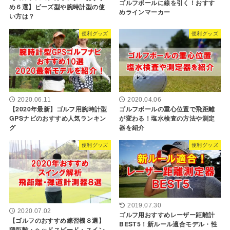
ゴルフボールに線を引く！おすす
め６選】ビーズ型や腕時計型の使
めラインマーカー
い方は？
便利グッズ
便利グッズ
2020.06.11
2020.04.06
【2020年最新】ゴルフ用腕時計型
ゴルフボールの重心位置で飛距離
GPSナビのおすすめ人気ランキン
が変わる！塩水検査の方法や測定
グ
器を紹介
便利グッズ
便利グッズ
2019.07.30
2020.07.02
ゴルフ用おすすめレーザー距離計
【ゴルフのおすすめ練習機８選】
BEST5！新ルール適合モデル・性
飛距離・ヘッドスピード・スイン