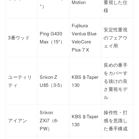
Motion
重視した仕
°）
様
Fujikura
安定性重視
Ping G430
Ventus Blue
3番ウッド
のフェアウ
Max（15°）
VeloCore
ェイ用
Plus 7 X
長めの番手
をカバーす
ユーティリ
Srixon Z
KBS $-Taper
る抜けの良
ティ
U85（3-5）
130
さ重視モデ
ル
Srixon
操作性・打
KBS $-Taper
アイアン
ZXi7（6-
感を意識し
130
PW）
た番手構成