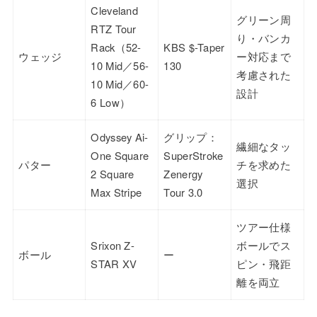
Cleveland
グリーン周
RTZ Tour
り・バンカ
Rack（52-
KBS $-Taper
ウェッジ
ー対応まで
10 Mid／56-
130
考慮された
10 Mid／60-
設計
6 Low）
Odyssey Ai-
グリップ：
繊細なタッ
One Square
SuperStroke
パター
チを求めた
2 Square
Zenergy
選択
Max Stripe
Tour 3.0
ツアー仕様
Srixon Z-
ボールでス
ボール
ー
STAR XV
ピン・飛距
離を両立