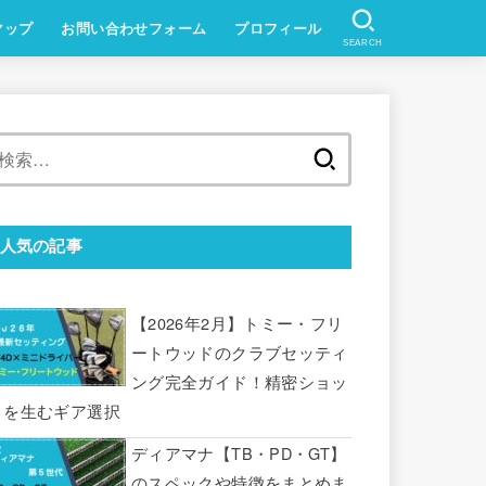
マップ
お問い合わせフォーム
プロフィール
SEARCH
検
索:
人気の記事
【2026年2月】トミー・フリ
ートウッドのクラブセッティ
ング完全ガイド！精密ショッ
トを生むギア選択
ディアマナ【TB・PD・GT】
のスペックや特徴をまとめま