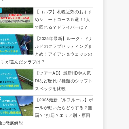
り～
【ゴルフ】札幌近郊のおすす
めショートコース５選！1人
で回れる？ドライバーは？
【2025年最新】ルーク・ドナ
ルドのクラブセッティングま
とめ！アイアン＆ウェッジの
名手が選んだクラブは？
【ツアーAD】最新HDや人気
DIなど歴代13種類のシャフト
スペックを比較
【2025最新ゴルフルール】ボ
ールが動いたらどうする？無
罰？1打罰？エリア別・原因
別に徹底解説