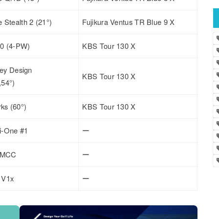
 Stealth 2 (21°)
Fujikura Ventus TR Blue 9 X
100 (4-PW)
KBS Tour 130 X
key Design
KBS Tour 130 X
,54°)
s (60°)
KBS Tour 130 X
i-One #1
ー
e MCC
ー
o V1x
ー