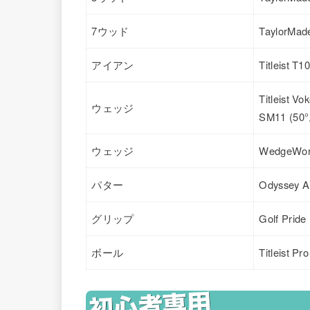
7ウッド
TaylorMade
アイアン
Titleist T
Titleist Vo
ウェッジ
SM11 (50°
ウェッジ
WedgeWork
パター
Odyssey A
グリップ
Golf Prid
ボール
Titleist Pr