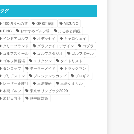
タグ
100切りへの道
GPS距離計
MIZUNO
PING
おすすめゴルフ場
ふるさと納税
インドアゴルフ
オデッセイ
キャロウェイ
クリーブランド
グラファイトデザイン
コブラ
ゴルフスクール
ゴルフスタジオ
ゴルフボール
ゴルフ練習場
スリクソン
タイトリスト
ダンロップ
テーラーメイド
トラックマン
ブリヂストン
プレジデンツカップ
プロギア
レーザー距離計
三浦技研
三菱ケミカル
本間ゴルフ
東京オリンピック2020
渋野日向子
熱中症対策