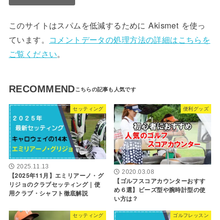
このサイトはスパムを低減するために Akismet を使っ
ています。
コメントデータの処理方法の詳細はこちらを
ご覧ください
。
RECOMMEND
セッティング
便利グッズ
2025.11.13
2020.03.08
【2025年11月】エミリアーノ・グ
【ゴルフスコアカウンターおすす
リジョのクラブセッティング｜使
め６選】ビーズ型や腕時計型の使
用クラブ・シャフト徹底解説
い方は？
セッティング
ゴルフレッスン