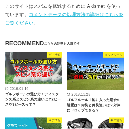
このサイトはスパムを低減するために Akismet を使っ
ています。
コメントデータの処理方法の詳細はこちらを
ご覧ください
。
RECOMMEND
ギア情報
ゴルフルール
2019.01.16
ゴルフボールの選び方！ディスタ
2018.11.28
ンス系とスピン系の違いは？2ピー
ゴルフルール！池に入った場合の
スや3ピースって？
処置は？赤杭と黄杭違いは？対岸
にドロップできる？
ギア情報
ギア情報