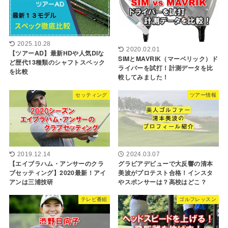
2025.10.28
2020.02.01
【ツアーAD】最新HDや人気DIな
SIMとMAVRIK（マーベリック）ド
ど歴代13種類のシャフトスペック
ライバーを試打！計測データを比
を比較
較してみました！
セッティング
ツアー情報
2019.12.14
2024.03.07
【エイブラハム・アンサーのクラ
グラビアデビューで大反響の清本
ブセッティング】2020最新！アイ
美波がプロテスト合格！インスタ
アンは三浦技研
やスポンサーは？高校はどこ？
テレビ番組
ゴルフレッスン