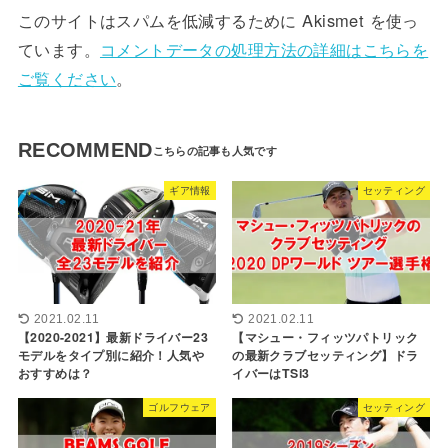
このサイトはスパムを低減するために Akismet を使っ
ています。
コメントデータの処理方法の詳細はこちらを
ご覧ください
。
RECOMMEND
ギア情報
セッティング
2021.02.11
2021.02.11
【2020-2021】最新ドライバー23
【マシュー・フィッツパトリック
モデルをタイプ別に紹介！人気や
の最新クラブセッティング】ドラ
おすすめは？
イバーはTSi3
ゴルフウェア
セッティング