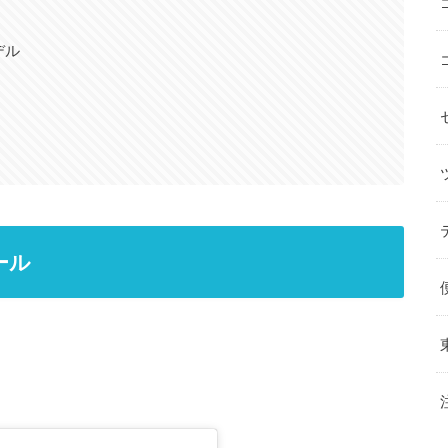
デル
ール