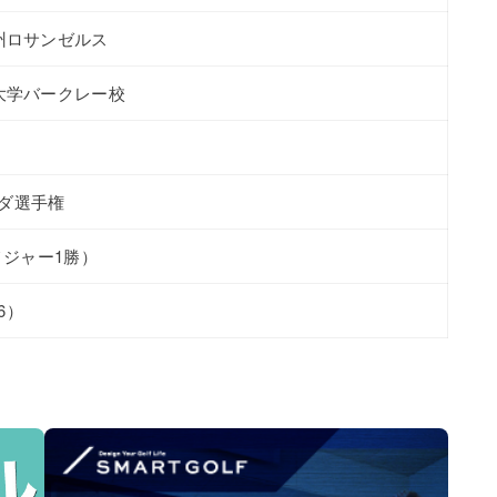
州ロサンゼルス
大学バークレー校
ーダ選手権
メジャー1勝）
26）