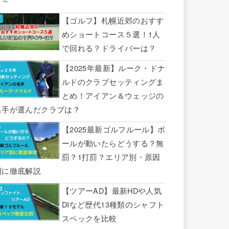
り～
【ゴルフ】札幌近郊のおすす
めショートコース５選！1人
で回れる？ドライバーは？
【2025年最新】ルーク・ドナ
ルドのクラブセッティングま
とめ！アイアン＆ウェッジの
名手が選んだクラブは？
【2025最新ゴルフルール】ボ
ールが動いたらどうする？無
罰？1打罰？エリア別・原因
別に徹底解説
【ツアーAD】最新HDや人気
DIなど歴代13種類のシャフト
スペックを比較