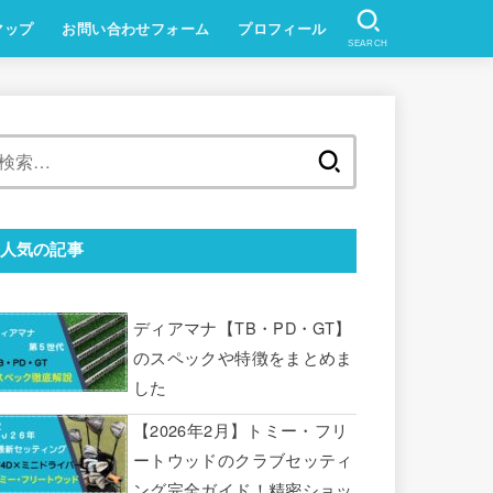
マップ
お問い合わせフォーム
プロフィール
SEARCH
検
索:
人気の記事
ディアマナ【TB・PD・GT】
のスペックや特徴をまとめま
した
【2026年2月】トミー・フリ
ートウッドのクラブセッティ
ング完全ガイド！精密ショッ