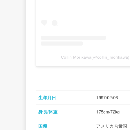
Collin Morikawa(@collin_mor
生年月日
1997/02/06
身長/体重
175cm/72kg
国籍
アメリカ合衆国