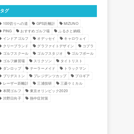
タグ
100切りへの道
GPS距離計
MIZUNO
PING
おすすめゴルフ場
ふるさと納税
インドアゴルフ
オデッセイ
キャロウェイ
クリーブランド
グラファイトデザイン
コブラ
ゴルフスクール
ゴルフスタジオ
ゴルフボール
ゴルフ練習場
スリクソン
タイトリスト
ダンロップ
テーラーメイド
トラックマン
ブリヂストン
プレジデンツカップ
プロギア
レーザー距離計
三浦技研
三菱ケミカル
本間ゴルフ
東京オリンピック2020
渋野日向子
熱中症対策