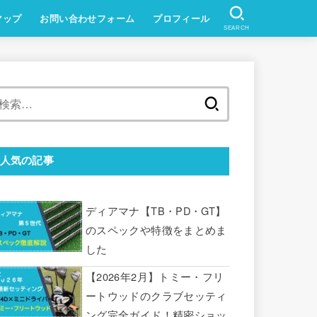
マップ
お問い合わせフォーム
プロフィール
SEARCH
検
索:
人気の記事
ディアマナ【TB・PD・GT】
のスペックや特徴をまとめま
した
【2026年2月】トミー・フリ
ートウッドのクラブセッティ
ング完全ガイド！精密ショッ