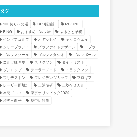
タグ
100切りへの道
GPS距離計
MIZUNO
PING
おすすめゴルフ場
ふるさと納税
インドアゴルフ
オデッセイ
キャロウェイ
クリーブランド
グラファイトデザイン
コブラ
ゴルフスクール
ゴルフスタジオ
ゴルフボール
ゴルフ練習場
スリクソン
タイトリスト
ダンロップ
テーラーメイド
トラックマン
ブリヂストン
プレジデンツカップ
プロギア
レーザー距離計
三浦技研
三菱ケミカル
本間ゴルフ
東京オリンピック2020
渋野日向子
熱中症対策