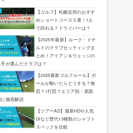
り～
【ゴルフ】札幌近郊のおすす
めショートコース５選！1人
で回れる？ドライバーは？
【2025年最新】ルーク・ドナ
ルドのクラブセッティングま
とめ！アイアン＆ウェッジの
名手が選んだクラブは？
【2025最新ゴルフルール】ボ
ールが動いたらどうする？無
罰？1打罰？エリア別・原因
別に徹底解説
【ツアーAD】最新HDや人気
DIなど歴代13種類のシャフト
スペックを比較