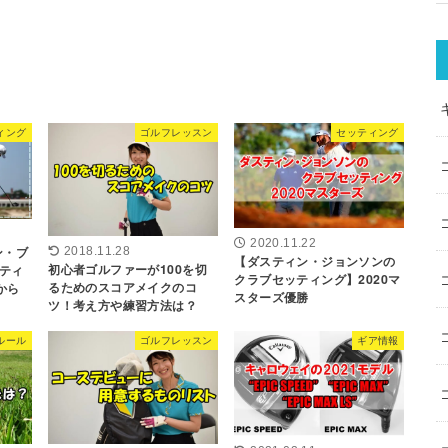
ィング
ゴルフレッスン
セッティング
2020.11.22
ン・ブ
2018.11.28
【ダスティン・ジョンソンの
初心者ゴルファーが100を切
ティ
クラブセッティング】2020マ
るためのスコアメイクのコ
から
スターズ優勝
ツ！考え方や練習方法は？
ルール
ゴルフレッスン
ギア情報