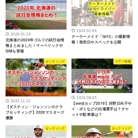
2024.02.06
2020.01.19
テーラーメイド「Qi10」の最新情
北海道の2020年ゴルフの試打会情
報！発売日やスペックを公開
報まとめました！マーベリックや
SIMも登場
セッティング
ツアー情報
2019.08.05
2020.11.22
【meijiカップ2019】渋野日向子や
【ダスティン・ジョンソンのクラ
イ・ボミなどの出場選手は？チケ
ブセッティング】2020マスターズ
ットや駐車場は？
優勝
セッティング
セッティング