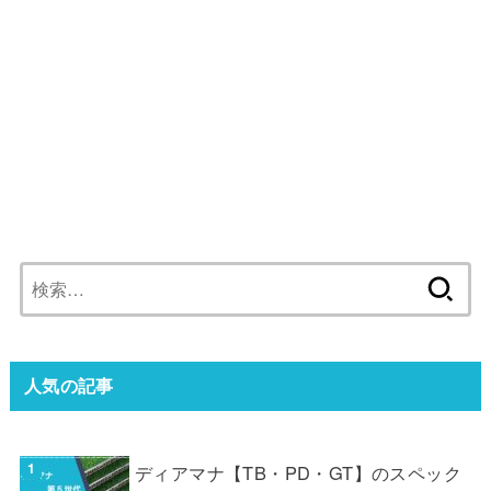
検
索:
人気の記事
ディアマナ【TB・PD・GT】のスペック