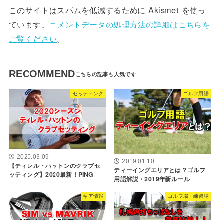
このサイトはスパムを低減するために Akismet を使っ
ています。
コメントデータの処理方法の詳細はこちらを
ご覧ください
。
RECOMMEND
セッティング
ゴルフ用語
2020.03.09
2019.01.10
【ティレル・ハットンのクラブセ
ティーイングエリアとは？ゴルフ
ッティング】2020最新！PING
用語解説・2019年新ルール
ギア情報
ゴルフ場・練習場