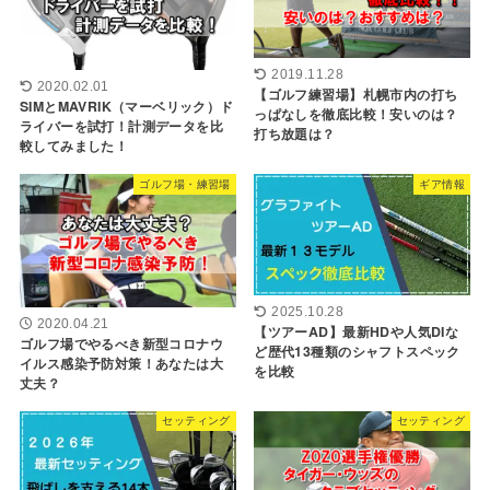
2019.11.28
2020.02.01
【ゴルフ練習場】札幌市内の打ち
SIMとMAVRIK（マーベリック）ド
っぱなしを徹底比較！安いのは？
ライバーを試打！計測データを比
打ち放題は？
較してみました！
ゴルフ場・練習場
ギア情報
2025.10.28
2020.04.21
【ツアーAD】最新HDや人気DIな
ゴルフ場でやるべき新型コロナウ
ど歴代13種類のシャフトスペック
イルス感染予防対策！あなたは大
を比較
丈夫？
セッティング
セッティング