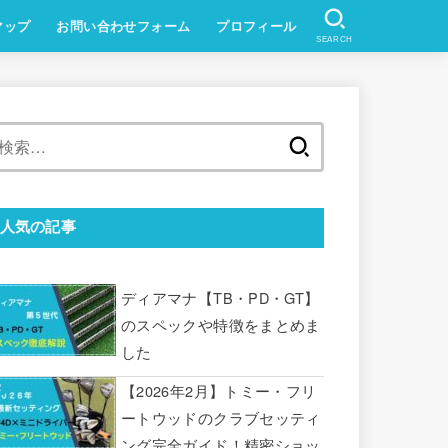
マップ
お問い合わせフォーム
プロフィール
SEARCH
検
索:
人気の記事
ディアマナ【TB・PD・GT】
のスペックや特徴をまとめま
した
【2026年2月】トミー・フリ
ートウッドのクラブセッティ
ング完全ガイド！精密ショッ