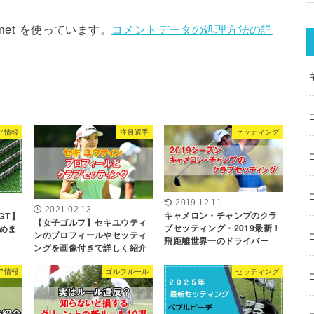
met を使っています。
コメントデータの処理方法の詳
ア情報
注目選手
セッティング
2019.12.11
2021.02.13
キャメロン・チャンプのクラ
GT】
【女子ゴルフ】セキユウティ
ブセッティング・2019最新！
めま
ンのプロフィールやセッティ
飛距離世界一のドライバー
ングを画像付きで詳しく紹介
ア情報
ゴルフルール
セッティング