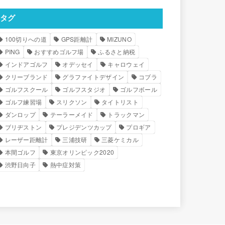
タグ
100切りへの道
GPS距離計
MIZUNO
PING
おすすめゴルフ場
ふるさと納税
インドアゴルフ
オデッセイ
キャロウェイ
クリーブランド
グラファイトデザイン
コブラ
ゴルフスクール
ゴルフスタジオ
ゴルフボール
ゴルフ練習場
スリクソン
タイトリスト
ダンロップ
テーラーメイド
トラックマン
ブリヂストン
プレジデンツカップ
プロギア
レーザー距離計
三浦技研
三菱ケミカル
本間ゴルフ
東京オリンピック2020
渋野日向子
熱中症対策