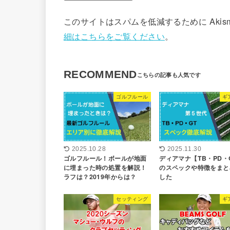
このサイトはスパムを低減するために Akis
細はこちらをご覧ください
。
RECOMMEND
ゴルフルール
ギ
2025.10.28
2025.11.30
ゴルフルール！ボールが地面
ディアマナ【TB・PD・
に埋まった時の処置を解説！
のスペックや特徴をまと
ラフは？2019年からは？
した
セッティング
ギ