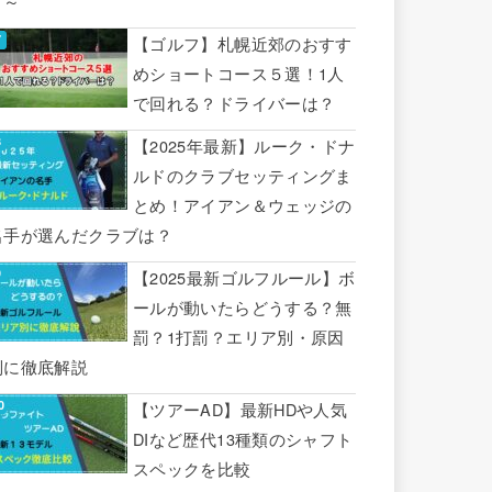
り～
【ゴルフ】札幌近郊のおすす
めショートコース５選！1人
で回れる？ドライバーは？
【2025年最新】ルーク・ドナ
ルドのクラブセッティングま
とめ！アイアン＆ウェッジの
名手が選んだクラブは？
【2025最新ゴルフルール】ボ
ールが動いたらどうする？無
罰？1打罰？エリア別・原因
別に徹底解説
【ツアーAD】最新HDや人気
DIなど歴代13種類のシャフト
スペックを比較