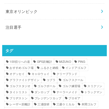
東京オリンピック
注目選手
タグ
100切りへの道
GPS距離計
MIZUNO
PING
おすすめゴルフ場
ふるさと納税
インドアゴルフ
オデッセイ
キャロウェイ
クリーブランド
グラファイトデザイン
コブラ
ゴルフスクール
ゴルフスタジオ
ゴルフボール
ゴルフ練習場
スリクソン
タイトリスト
ダンロップ
テーラーメイド
トラックマン
ブリヂストン
プレジデンツカップ
プロギア
レーザー距離計
三浦技研
三菱ケミカル
本間ゴルフ