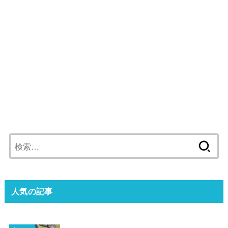
検
索:
人気の記事