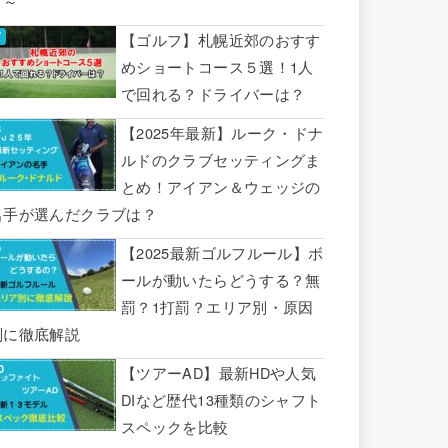
り～
【ゴルフ】札幌近郊のおすす
めショートコース５選！1人
で回れる？ドライバーは？
【2025年最新】ルーク・ドナ
ルドのクラブセッティングま
とめ！アイアン＆ウェッジの
名手が選んだクラブは？
【2025最新ゴルフルール】ボ
ールが動いたらどうする？無
罰？1打罰？エリア別・原因
別に徹底解説
【ツアーAD】最新HDや人気
DIなど歴代13種類のシャフト
スペックを比較