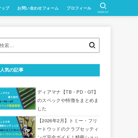
マップ
お問い合わせフォーム
プロフィール
SEARCH
検
索:
人気の記事
ディアマナ【TB・PD・GT】
のスペックや特徴をまとめま
した
【2026年2月】トミー・フリ
ートウッドのクラブセッティ
ング完全ガイド！精密ショッ