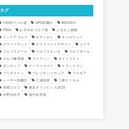
タグ
100切りへの道
GPS距離計
MIZUNO
PING
おすすめゴルフ場
ふるさと納税
インドアゴルフ
オデッセイ
キャロウェイ
クリーブランド
グラファイトデザイン
コブラ
ゴルフスクール
ゴルフスタジオ
ゴルフボール
ゴルフ練習場
スリクソン
タイトリスト
ダンロップ
テーラーメイド
トラックマン
ブリヂストン
プレジデンツカップ
プロギア
レーザー距離計
三浦技研
三菱ケミカル
本間ゴルフ
東京オリンピック2020
渋野日向子
熱中症対策