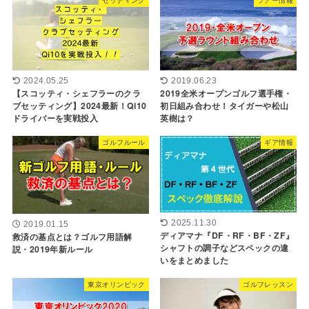
2024.05.25
2019.06.23
【スコッティ・シェフラーのクラ
2019全米オープンゴルフ選手権・
ブセッティング】2024最新！Qi10
初日組み合わせ！タイガーや松山
ドライバーを実戦投入
英樹は？
ゴルフルール
ギア情報
2025.11.30
2019.01.15
ディアマナ『DF・RF・BF・ZF』
救済の基点とは？ゴルフ用語解
シャフトの調子などスペックの違
説・2019年新ルール
いをまとめました
東京オリンピック
ゴルフレッスン