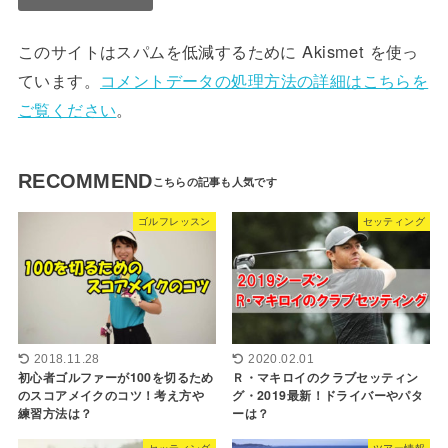
このサイトはスパムを低減するために Akismet を使っ
ています。
コメントデータの処理方法の詳細はこちらを
ご覧ください
。
RECOMMEND
ゴルフレッスン
セッティング
2018.11.28
2020.02.01
初心者ゴルファーが100を切るため
Ｒ・マキロイのクラブセッティン
のスコアメイクのコツ！考え方や
グ・2019最新！ドライバーやパタ
練習方法は？
ーは？
セッティング
ツアー情報