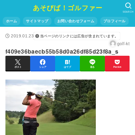
あそびば！ゴルファー
SEARCH
ホーム
サイトマップ
お問い合わせフォーム
プロフィール
2019.01.23
当ページのリンクには広告が含まれています。
golf-kt
f409e36baecb55b58d0a26df85d23f8a_s
ポスト
シェア
はてブ
送る
Pocket