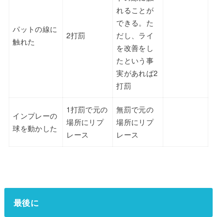
れることが
できる。た
パットの線に
2打罰
だし、ライ
触れた
を改善をし
たという事
実があれば2
打罰
1打罰で元の
無罰で元の
インプレーの
場所にリプ
場所にリプ
球を動かした
レース
レース
最後に