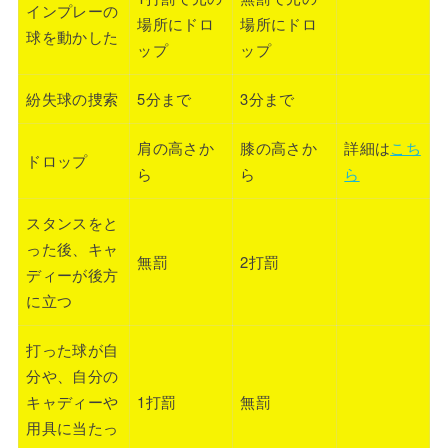
インプレーの
場所にドロ
場所にドロ
球を動かした
ップ
ップ
紛失球の捜索
5分まで
3分まで
肩の高さか
膝の高さか
詳細は
こち
ドロップ
ら
ら
ら
スタンスをと
った後、キャ
無罰
2打罰
ディーが後方
に立つ
打った球が自
分や、自分の
キャディーや
1打罰
無罰
用具に当たっ