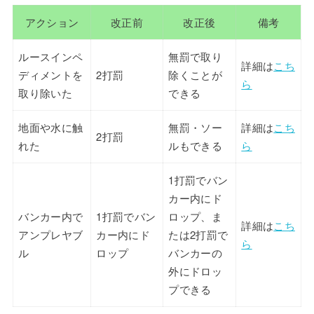
アクション
改正前
改正後
備考
ルースインペ
無罰で取り
詳細は
こち
ディメントを
2打罰
除くことが
ら
取り除いた
できる
地面や水に触
無罰・ソー
詳細は
こち
2打罰
れた
ルもできる
ら
1打罰でバン
カー内にド
バンカー内で
1打罰でバン
ロップ、ま
詳細は
こち
アンプレヤブ
カー内にド
たは2打罰で
ら
ル
ロップ
バンカーの
外にドロッ
プできる