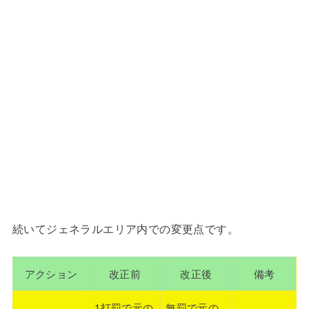
続いてジェネラルエリア内での変更点です。
アクション
改正前
改正後
備考
1打罰で元の
無罰で元の