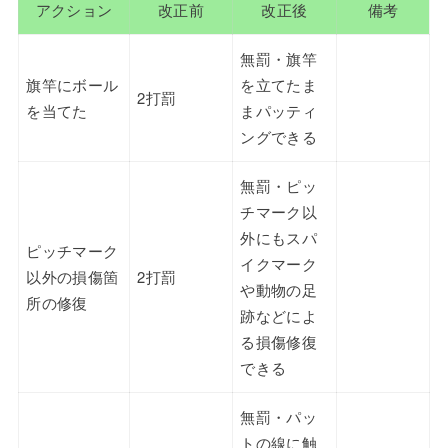
アクション
改正前
改正後
備考
無罰・旗竿
旗竿にボール
を立てたま
2打罰
を当てた
まパッティ
ングできる
無罰・ピッ
チマーク以
外にもスパ
ピッチマーク
イクマーク
以外の損傷箇
2打罰
や動物の足
所の修復
跡などによ
る損傷修復
できる
無罰・パッ
トの線に触