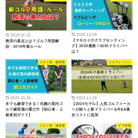
2025.10.29
2019.01.15
【マキロイのクラブセッティン
救済の基点とは？ゴルフ用語解
グ】2025最新！Qi35ドライバー
説・2019年新ルール
は？
ゴルフ場・練習場
ゴルフレッスン
2025.10.29
2023.11.29
冬でも練習できる！札幌の室内ゴ
【2024モデル】人気ゴルフメーカ
ルフ練習場の選び方【初心者・上
ーが続々と新ドライバーをR&A適
級者別ガイド】
合リストに追加
ゴルフ場・練習場
ギア情報