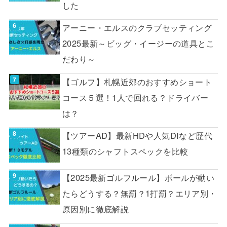
した
アーニー・エルスのクラブセッティング
2025最新～ビッグ・イージーの道具とこ
だわり～
【ゴルフ】札幌近郊のおすすめショート
コース５選！1人で回れる？ドライバー
は？
【ツアーAD】最新HDや人気DIなど歴代
13種類のシャフトスペックを比較
【2025最新ゴルフルール】ボールが動い
たらどうする？無罰？1打罰？エリア別・
原因別に徹底解説