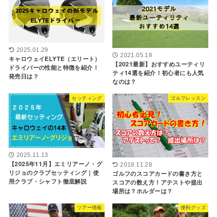
2025.01.29
2021.05.18
キャロウェイELYTE（エリート）
【2021最新】おすすめユーティリ
ドライバーの性能と特徴を紹介！
ティ14選を紹介！初心者にも人気
発売日は？
なのは？
セッティング
ゴルフレッスン
2025.11.13
【2025年11月】エミリアーノ・グ
2018.11.28
リジョのクラブセッティング｜使
ゴルフのスコアカードの書き方と
用クラブ・シャフト徹底解説
スコアの数え方！アテストや提出
場所は？ホルダーは？
ツアー情報
便利グッズ