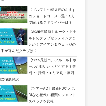
り～
【ゴルフ】札幌近郊のおすす
めショートコース５選！1人
で回れる？ドライバーは？
【2025年最新】ルーク・ドナ
ルドのクラブセッティングま
とめ！アイアン＆ウェッジの
名手が選んだクラブは？
【2025最新ゴルフルール】ボ
ールが動いたらどうする？無
罰？1打罰？エリア別・原因
別に徹底解説
【ツアーAD】最新HDや人気
DIなど歴代13種類のシャフト
スペックを比較