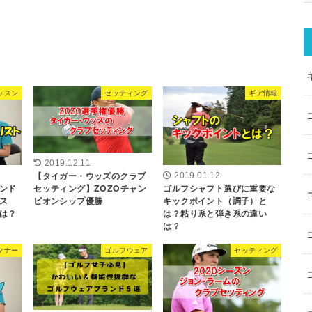
ッスン
セッティング
ギア情報
2019.12.11
【タイガー・ウッズのクラブ
2019.01.12
ンド
ゴルフシャフト選びに重要な
セッティング】ZOZOチャン
ス
キックポイント（調子）と
ピオンシップ優勝
は？
は？粘り系と弾き系の違い
は？
マナー
ゴルフウェア
セッティング