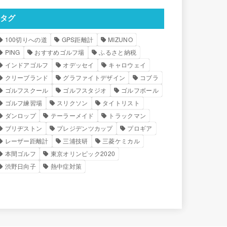
タグ
100切りへの道
GPS距離計
MIZUNO
PING
おすすめゴルフ場
ふるさと納税
インドアゴルフ
オデッセイ
キャロウェイ
クリーブランド
グラファイトデザイン
コブラ
ゴルフスクール
ゴルフスタジオ
ゴルフボール
ゴルフ練習場
スリクソン
タイトリスト
ダンロップ
テーラーメイド
トラックマン
ブリヂストン
プレジデンツカップ
プロギア
レーザー距離計
三浦技研
三菱ケミカル
本間ゴルフ
東京オリンピック2020
渋野日向子
熱中症対策