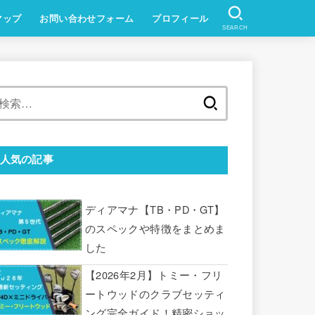
マップ
お問い合わせフォーム
プロフィール
SEARCH
検
索:
人気の記事
ディアマナ【TB・PD・GT】
のスペックや特徴をまとめま
した
【2026年2月】トミー・フリ
ートウッドのクラブセッティ
ング完全ガイド！精密ショッ