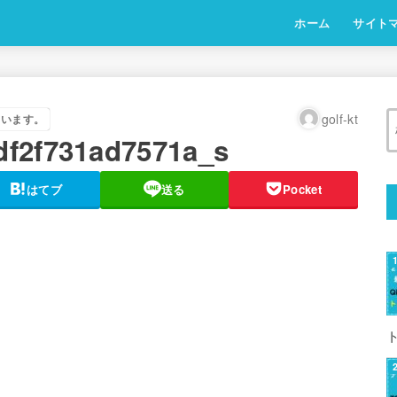
ホーム
サイト
golf-kt
ています。
df2f731ad7571a_s
はてブ
送る
Pocket