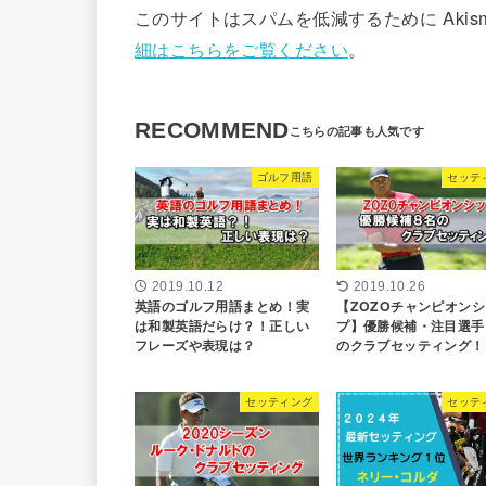
このサイトはスパムを低減するために Akis
細はこちらをご覧ください
。
RECOMMEND
ゴルフ用語
セッテ
2019.10.12
2019.10.26
英語のゴルフ用語まとめ！実
【ZOZOチャンピオンシ
は和製英語だらけ？！正しい
プ】優勝候補・注目選手
フレーズや表現は？
のクラブセッティング！
セッティング
セッテ