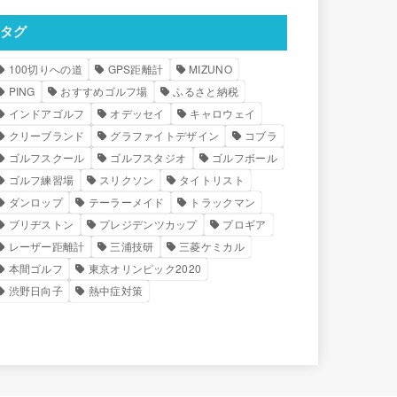
タグ
100切りへの道
GPS距離計
MIZUNO
PING
おすすめゴルフ場
ふるさと納税
インドアゴルフ
オデッセイ
キャロウェイ
クリーブランド
グラファイトデザイン
コブラ
ゴルフスクール
ゴルフスタジオ
ゴルフボール
ゴルフ練習場
スリクソン
タイトリスト
ダンロップ
テーラーメイド
トラックマン
ブリヂストン
プレジデンツカップ
プロギア
レーザー距離計
三浦技研
三菱ケミカル
本間ゴルフ
東京オリンピック2020
渋野日向子
熱中症対策