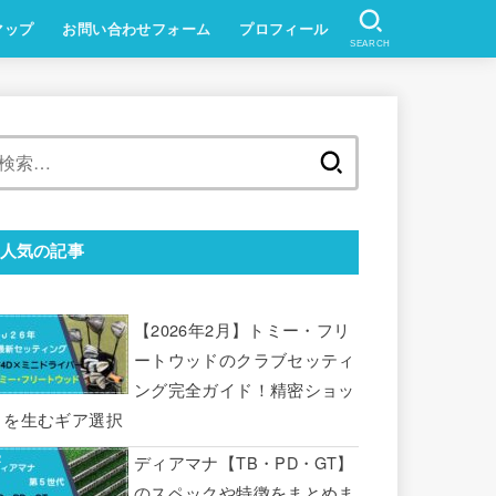
マップ
お問い合わせフォーム
プロフィール
SEARCH
検
索:
人気の記事
【2026年2月】トミー・フリ
ートウッドのクラブセッティ
ング完全ガイド！精密ショッ
トを生むギア選択
ディアマナ【TB・PD・GT】
のスペックや特徴をまとめま