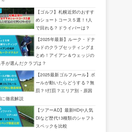
り～
【ゴルフ】札幌近郊のおすす
めショートコース５選！1人
で回れる？ドライバーは？
【2025年最新】ルーク・ドナ
ルドのクラブセッティングま
とめ！アイアン＆ウェッジの
名手が選んだクラブは？
【2025最新ゴルフルール】ボ
ールが動いたらどうする？無
罰？1打罰？エリア別・原因
別に徹底解説
【ツアーAD】最新HDや人気
DIなど歴代13種類のシャフト
スペックを比較