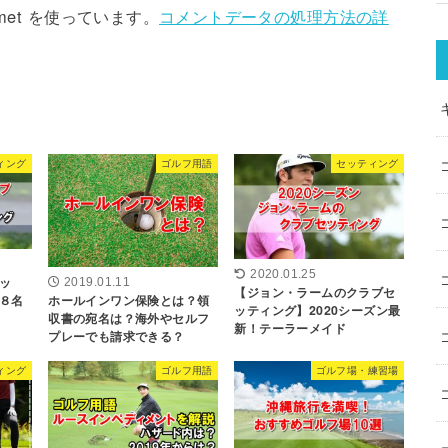
met を使っています。
コメントデータの処理方法の詳
ィング
ゴルフ用語
セッティング
2020.01.25
ッ
2019.01.11
【ジョン・ラームのクラブセ
ホールインワン保険とは？領
８名
ッティング】2020シーズン最
収書の宛名は？海外やセルフ
新！テーラーメイド
プレーでも請求できる？
ィング
ゴルフ用語
ゴルフ場・練習場