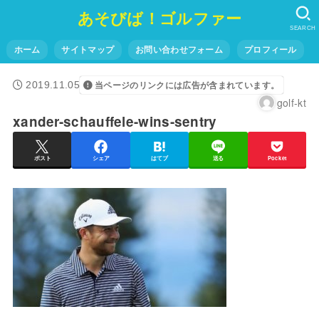
あそびば！ゴルファー
SEARCH
ホーム
サイトマップ
お問い合わせフォーム
プロフィール
2019.11.05
当ページのリンクには広告が含まれています。
golf-kt
xander-schauffele-wins-sentry
ポスト
シェア
はてブ
送る
Pocket