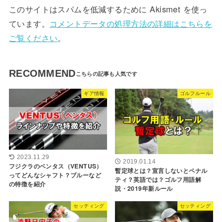
このサイトはスパムを低減するために Akismet を使っ
ています。
コメントデータの処理方法の詳細はこちらを
ご覧ください
。
RECOMMEND
ギア情報
ゴルフルール
2023.11.29
2019.01.14
フジクラのベンタス（VENTUS）
暫定球とは？宣言しないとペナル
ってどんなシャフト？ブルーなど
ティ？英語では？ゴルフ用語解
の特徴を紹介
説・2019年新ルール
セッティング
セッティング