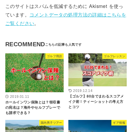
このサイトはスパムを低減するために Akismet を使っ
ています。
コメントデータの処理方法の詳細はこちらを
ご覧ください
。
RECOMMEND
ゴルフ用語
ゴルフレッスン
2019.12.14
【ゴルフ】80台でまわるスコアメ
2019.01.11
イク術！ティーショットの考え方
ホールインワン保険とは？領収書
とコツ
の宛名は？海外やセルフプレーで
も請求できる？
国内男子ツアー
ギア情報