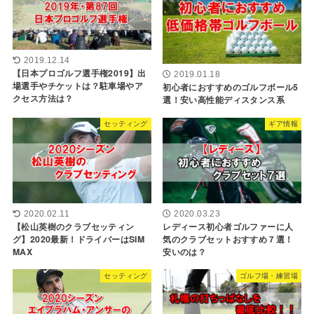
2019.12.14
【日本プロゴルフ選手権2019】出
2019.01.18
場選手やチケットは？駐車場やア
初心者におすすめのゴルフボール5
クセス方法は？
選！安い高性能ディスタンス系
セッティング
ギア情報
2020.02.11
2020.03.23
【松山英樹のクラブセッティン
レディース初心者ゴルファーに人
グ】2020最新！ドライバーはSIM
気のクラブセットおすすめ７選！
MAX
安いのは？
セッティング
ゴルフ場・練習場