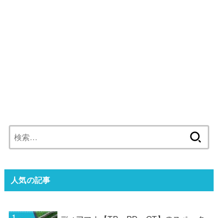
検
索:
人気の記事