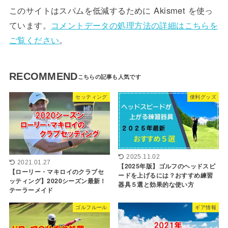
このサイトはスパムを低減するために Akismet を使っ
ています。
コメントデータの処理方法の詳細はこちらを
ご覧ください
。
RECOMMEND
セッティング
便利グッズ
2025.11.02
2021.01.27
【2025年版】ゴルフのヘッドスピ
【ローリー・マキロイのクラブセ
ードを上げるには？おすすめ練習
ッティング】2020シーズン最新！
器具５選と効果的な使い方
テーラーメイド
ゴルフルール
ギア情報