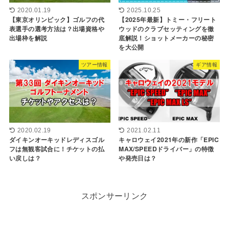
2020.01.19
2025.10.25
【東京オリンピック】ゴルフの代
【2025年最新】トミー・フリート
表選手の選考方法は？出場資格や
ウッドのクラブセッティングを徹
出場枠を解説
底解説！ショットメーカーの秘密
を大公開
ツアー情報
ギア情報
2020.02.19
2021.02.11
ダイキンオーキッドレディスゴル
キャロウェイ2021年の新作「EPIC
フは無観客試合に！チケットの払
MAX/SPEEDドライバー」の特徴
い戻しは？
や発売日は？
スポンサーリンク