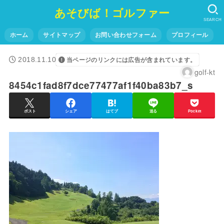
あそびば！ゴルファー
SEARCH
ホーム
サイトマップ
お問い合わせフォーム
プロフィール
2018.11.10
当ページのリンクには広告が含まれています。
golf-kt
8454c1fad8f7dce77477af1f40ba83b7_s
ポスト
シェア
はてブ
送る
Pocket