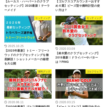
【ルーカス・ハーバートのクラブ
【ゴルフスコアカウンターおすす
セッティング】2020最新！テーラ
め６選】ビーズ型や腕時計型の使
ーメイド
い方は？
セッティング
セッティング
2025.10.25
2020.03.09
【2025年最新】トミー・フリート
【鈴木愛のクラブセッティング】
ウッドのクラブセッティングを徹
2019最新！ドライバーやパター
底解説！ショットメーカーの秘密
は？PING
を大公開
便利グッズ
ゴルフウェア
2020.06.11
2020.03.15
【2020年最新】ゴルフ用腕時計型
【ビームスゴルフ】渋野日向子の