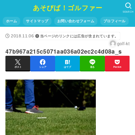
あそびば！ゴルファー
SEARCH
ホーム
サイトマップ
お問い合わせフォーム
プロフィール
2018.11.06
当ページのリンクには広告が含まれています。
golf-kt
47b967a215c5071aa036a02ec2c4d08a_s
ポスト
シェア
はてブ
送る
Pocket