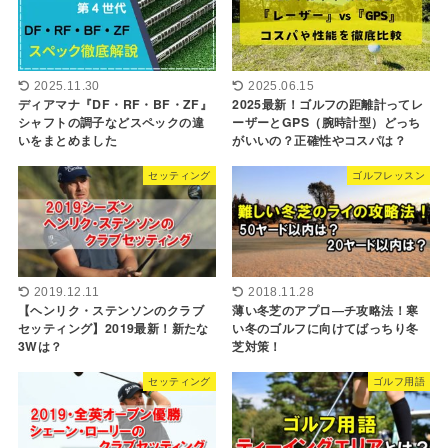
2025.11.30
2025.06.15
ディアマナ『DF・RF・BF・ZF』
2025最新！ゴルフの距離計ってレ
シャフトの調子などスペックの違
ーザーとGPS（腕時計型）どっち
いをまとめました
がいいの？正確性やコスパは？
セッティング
ゴルフレッスン
2018.11.28
2019.12.11
薄い冬芝のアプロ―チ攻略法！寒
【ヘンリク・ステンソンのクラブ
い冬のゴルフに向けてばっちり冬
セッティング】2019最新！新たな
芝対策！
3Wは？
セッティング
ゴルフ用語