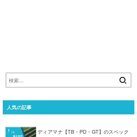
検
索:
人気の記事
ディアマナ【TB・PD・GT】のスペック