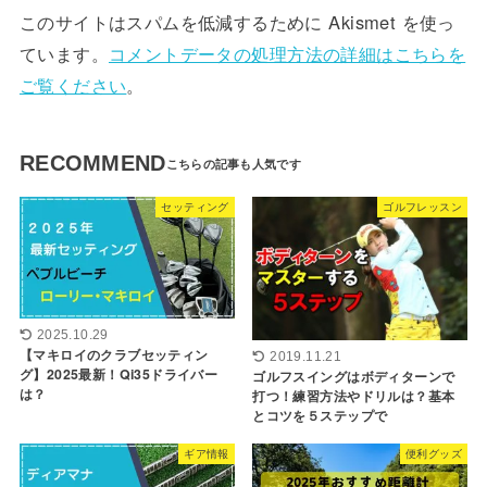
このサイトはスパムを低減するために Akismet を使っ
ています。
コメントデータの処理方法の詳細はこちらを
ご覧ください
。
RECOMMEND
セッティング
ゴルフレッスン
2025.10.29
【マキロイのクラブセッティン
2019.11.21
グ】2025最新！Qi35ドライバー
ゴルフスイングはボディターンで
は？
打つ！練習方法やドリルは？基本
とコツを５ステップで
ギア情報
便利グッズ