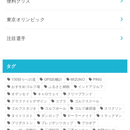
便利グッズ
東京オリンピック
注目選手
タグ
100切りへの道
GPS距離計
MIZUNO
PING
おすすめゴルフ場
ふるさと納税
インドアゴルフ
オデッセイ
キャロウェイ
クリーブランド
グラファイトデザイン
コブラ
ゴルフスクール
ゴルフスタジオ
ゴルフボール
ゴルフ練習場
スリクソン
タイトリスト
ダンロップ
テーラーメイド
トラックマン
ブリヂストン
プレジデンツカップ
プロギア
レーザー距離計
三浦技研
三菱ケミカル
本間ゴルフ