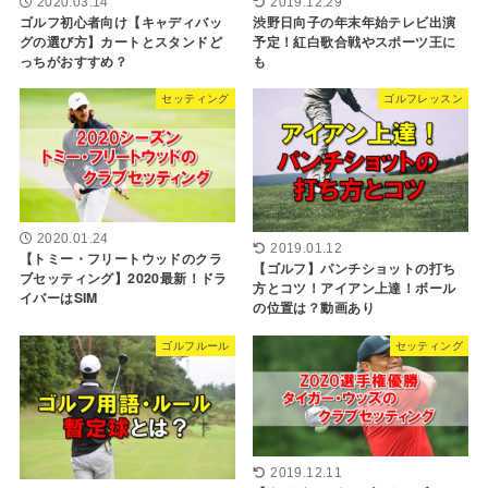
2020.03.14
2019.12.29
ゴルフ初心者向け【キャディバッ
渋野日向子の年末年始テレビ出演
グの選び方】カートとスタンドど
予定！紅白歌合戦やスポーツ王に
っちがおすすめ？
も
セッティング
ゴルフレッスン
2020.01.24
2019.01.12
【トミー・フリートウッドのクラ
【ゴルフ】パンチショットの打ち
ブセッティング】2020最新！ドラ
方とコツ！アイアン上達！ボール
イバーはSIM
の位置は？動画あり
ゴルフルール
セッティング
2019.12.11