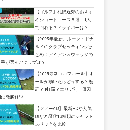
り～
【ゴルフ】札幌近郊のおすす
めショートコース５選！1人
で回れる？ドライバーは？
【2025年最新】ルーク・ドナ
ルドのクラブセッティングま
とめ！アイアン＆ウェッジの
名手が選んだクラブは？
【2025最新ゴルフルール】ボ
ールが動いたらどうする？無
罰？1打罰？エリア別・原因
別に徹底解説
【ツアーAD】最新HDや人気
DIなど歴代13種類のシャフト
スペックを比較