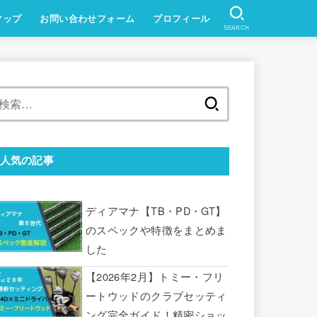
マップ
お問い合わせフォーム
プロフィール
SEARCH
検
索:
人気の記事
ディアマナ【TB・PD・GT】
のスペックや特徴をまとめま
した
【2026年2月】トミー・フリ
ートウッドのクラブセッティ
ング完全ガイド！精密ショッ