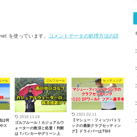
met を使っています。
コメントデータの処理方法の詳
ルール
ゴルフルール
セッティング
2021.02.11
2018.11.28
池は何
【マシュー・フィッツパトリ
ゴルフルール！カジュアルウ
やス
ックの最新クラブセッティン
ォーターの救済と処置！判断
グ】ドライバーはTSi3
は？バンカーやグリーン上