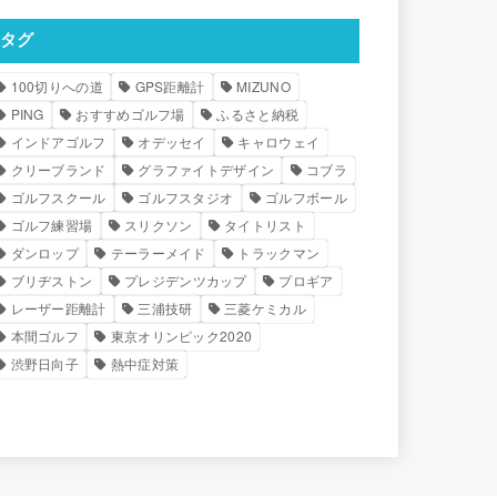
タグ
100切りへの道
GPS距離計
MIZUNO
PING
おすすめゴルフ場
ふるさと納税
インドアゴルフ
オデッセイ
キャロウェイ
クリーブランド
グラファイトデザイン
コブラ
ゴルフスクール
ゴルフスタジオ
ゴルフボール
ゴルフ練習場
スリクソン
タイトリスト
ダンロップ
テーラーメイド
トラックマン
ブリヂストン
プレジデンツカップ
プロギア
レーザー距離計
三浦技研
三菱ケミカル
本間ゴルフ
東京オリンピック2020
渋野日向子
熱中症対策