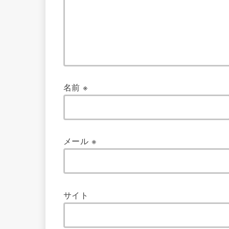
名前
※
メール
※
サイト