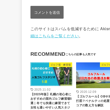
このサイトはスパムを低減するために Akis
細はこちらをご覧ください
。
RECOMMEND
ゴルフ場・練習場
ゴルフ
2025.11.02
2020.12.09
【2025年版】札幌の初心者に
【ゴルフルール】OBや
おすすめの室内ゴルフ練習場5
打罰？ペナルティの処置
選｜冬でも快適に練習できて
コアの数え方を解説
女性も通いやすい人気スタジ