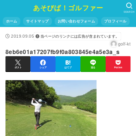
あそびば！ゴルファー
SEARCH
ホーム
サイトマップ
お問い合わせフォーム
プロフィール
2019.09.05
当ページのリンクには広告が含まれています。
golf-kt
8eb6e01a17207fb9f0a803845e4a5e3a_s
ポスト
シェア
はてブ
送る
Pocket