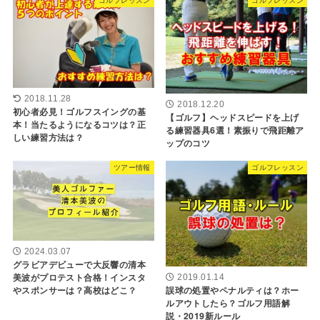
2018.11.28
2018.12.20
初心者必見！ゴルフスイングの基
【ゴルフ】ヘッドスピードを上げ
本！当たるようになるコツは？正
る練習器具6選！素振りで飛距離ア
しい練習方法は？
ップのコツ
ツアー情報
ゴルフレッスン
2024.03.07
グラビアデビューで大反響の清本
美波がプロテスト合格！インスタ
2019.01.14
やスポンサーは？高校はどこ？
誤球の処置やペナルティは？ホー
ルアウトしたら？ゴルフ用語解
説・2019新ルール