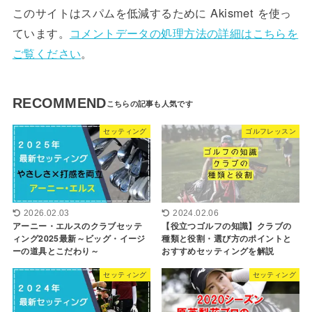
このサイトはスパムを低減するために Akismet を使っ
ています。
コメントデータの処理方法の詳細はこちらを
ご覧ください
。
RECOMMEND
セッティング
ゴルフレッスン
2026.02.03
2024.02.06
アーニー・エルスのクラブセッテ
【役立つゴルフの知識】クラブの
ィング2025最新～ビッグ・イージ
種類と役割・選び方のポイントと
ーの道具とこだわり～
おすすめセッティングを解説
セッティング
セッティング