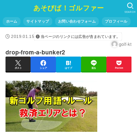
あそびば！ゴルファー
SEARCH
ホーム
サイトマップ
お問い合わせフォーム
プロフィール
2019.01.15
当ページのリンクには広告が含まれています。
golf-kt
drop-from-a-bunker2
ポスト
シェア
はてブ
送る
Pocket