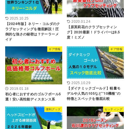
2025.10.25
2020.01.24
【2024年版】ネリー・コルダのク
【原英莉花のクラブセッティン
ラブセッティングを徹底解説！圧
グ】2020最新！ドライバーは8.5
倒的な強さの秘密は？テーラーメ
度！ミズノ
イド
ギア情報
ギア情報
2025.10.29
【ダイナミックゴールド】軽量モ
2019.01.18
デルや人気の105など”10機種”の
初心者におすすめのゴルフボール5
特徴とスペックを徹底比較
選！安い高性能ディスタンス系
便利グッズ
セッティング