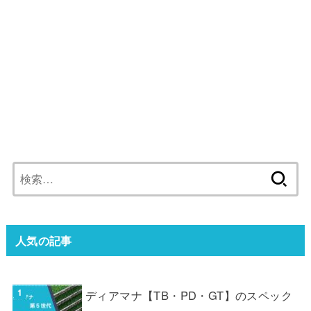
検
索:
人気の記事
ディアマナ【TB・PD・GT】のスペック