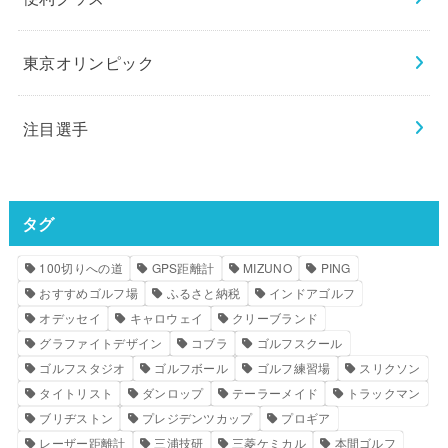
東京オリンピック
注目選手
タグ
100切りへの道
GPS距離計
MIZUNO
PING
おすすめゴルフ場
ふるさと納税
インドアゴルフ
オデッセイ
キャロウェイ
クリーブランド
グラファイトデザイン
コブラ
ゴルフスクール
ゴルフスタジオ
ゴルフボール
ゴルフ練習場
スリクソン
タイトリスト
ダンロップ
テーラーメイド
トラックマン
ブリヂストン
プレジデンツカップ
プロギア
レーザー距離計
三浦技研
三菱ケミカル
本間ゴルフ