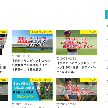
ア情報
東京オリンピック
セッティング
2020.01.19
2021.02.11
【東京オリンピック】ゴルフ
ベリッ
【マキロイのクラブセッティ
の代表選手の選考方法は？出
計測
ング】2021最新！ドライバー
場資格や出場枠を解説
た！
とFWはSIM2
ー情報
ゴルフ場・練習場
セッティング
2019.12.11
2025.10.29