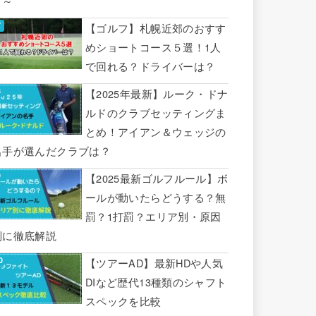
り～
【ゴルフ】札幌近郊のおすす
めショートコース５選！1人
で回れる？ドライバーは？
【2025年最新】ルーク・ドナ
ルドのクラブセッティングま
とめ！アイアン＆ウェッジの
名手が選んだクラブは？
【2025最新ゴルフルール】ボ
ールが動いたらどうする？無
罰？1打罰？エリア別・原因
別に徹底解説
【ツアーAD】最新HDや人気
DIなど歴代13種類のシャフト
スペックを比較