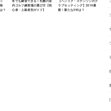
ッ
【ヘンリク・ステンソンのク
冬でも練習できる！札幌の室
発
ラブセッティング】2019最
内ゴルフ練習場の選び方【初
は？
新！新たな3Wは？
心者・上級者別ガイド】