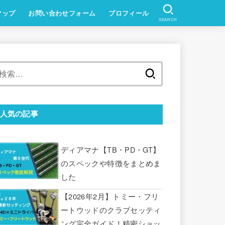
マップ
お問い合わせフォーム
プロフィール
SEARCH
検
索:
人気の記事
ディアマナ【TB・PD・GT】
のスペックや特徴をまとめま
した
【2026年2月】トミー・フリ
ートウッドのクラブセッティ
ング完全ガイド！精密ショッ