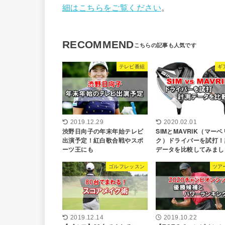
細はこちらをご覧ください
。
RECOMMEND
テレビ番組
ギ
2019.12.29
2020.02.01
渋野日向子の年末年始テレビ
SIMとMAVRIK（マー
出演予定！紅白歌合戦やスポ
ク）ドライバーを試打！
ーツ王にも
データを比較してみまし
ゴルフレッスン
ツア
2019.12.14
2019.10.22