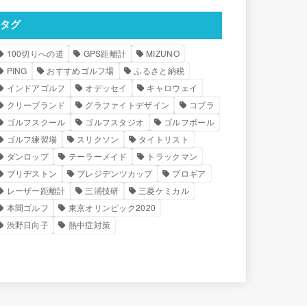
タグ
100切りへの道
GPS距離計
MIZUNO
PING
おすすめゴルフ場
ふるさと納税
インドアゴルフ
オデッセイ
キャロウェイ
クリーブランド
グラファイトデザイン
コブラ
ゴルフスクール
ゴルフスタジオ
ゴルフボール
ゴルフ練習場
スリクソン
タイトリスト
ダンロップ
テーラーメイド
トラックマン
ブリヂストン
プレジデンツカップ
プロギア
レーザー距離計
三浦技研
三菱ケミカル
本間ゴルフ
東京オリンピック2020
渋野日向子
熱中症対策