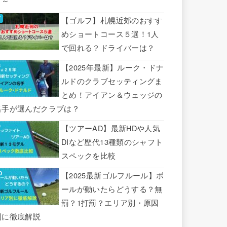
り～
【ゴルフ】札幌近郊のおすす
めショートコース５選！1人
で回れる？ドライバーは？
【2025年最新】ルーク・ドナ
ルドのクラブセッティングま
とめ！アイアン＆ウェッジの
名手が選んだクラブは？
【ツアーAD】最新HDや人気
DIなど歴代13種類のシャフト
スペックを比較
【2025最新ゴルフルール】ボ
ールが動いたらどうする？無
罰？1打罰？エリア別・原因
別に徹底解説