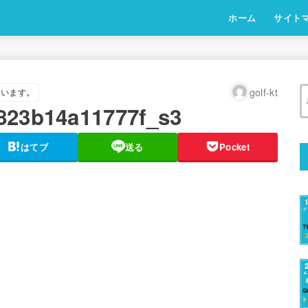
ホーム
サイト
golf-kt
ています。
823b14a11777f_s3
はてブ
送る
Pocket