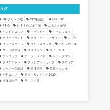
タグ
100切りへの道
GPS距離計
MIZUNO
PING
おすすめゴルフ場
ふるさと納税
インドアゴルフ
オデッセイ
キャロウェイ
クリーブランド
グラファイトデザイン
コブラ
ゴルフスクール
ゴルフスタジオ
ゴルフボール
ゴルフ練習場
スリクソン
タイトリスト
ダンロップ
テーラーメイド
トラックマン
ブリヂストン
プレジデンツカップ
プロギア
レーザー距離計
三浦技研
三菱ケミカル
本間ゴルフ
東京オリンピック2020
渋野日向子
熱中症対策