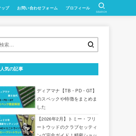
マップ
お問い合わせフォーム
プロフィール
SEARCH
検
索:
人気の記事
ディアマナ【TB・PD・GT】
のスペックや特徴をまとめま
した
【2026年2月】トミー・フリ
ートウッドのクラブセッティ
ング完全ガイド！精密ショッ