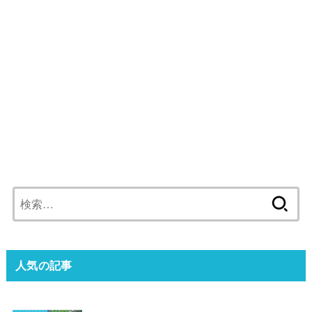
検
索:
人気の記事